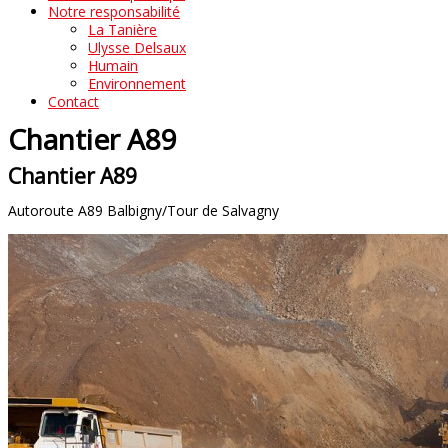
Notre responsabilité
La Tanière
Ulysse Delsaux
Humain
Environnement
Contact
Chantier A89
Chantier A89
Autoroute A89 Balbigny/Tour de Salvagny