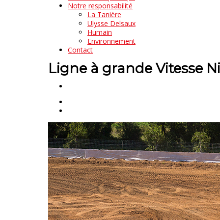
Notre responsabilité
La Tanière
Ulysse Delsaux
Humain
Environnement
Contact
Ligne à grande Vitesse N