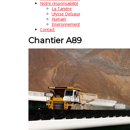
Notre responsabilité
La Tanière
Ulysse Delsaux
Humain
Environnement
Contact
Chantier A89